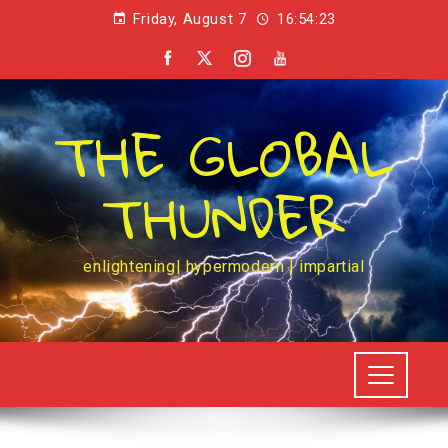
Friday, August 7
16:54:24
THE GLOBAL
THUNDER
enlightening| hypermodern | impartial