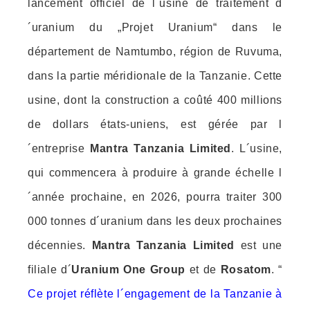
lancement officiel de l´usine de traitement d
´uranium du „Projet Uranium“ dans le
département de Namtumbo, région de Ruvuma,
dans la partie méridionale de la Tanzanie. Cette
usine, dont la construction a coûté 400 millions
de dollars états-uniens, est gérée par l
´entreprise
Mantra Tanzania Limited
. L´usine,
qui commencera à produire à grande échelle l
´année prochaine, en 2026, pourra traiter 300
000 tonnes d´uranium dans les deux prochaines
décennies.
Mantra Tanzania Limited
est une
filiale
d´
Uranium One Group
et de
Rosatom
. “
Ce projet réflète l´engagement de la Tanzanie à