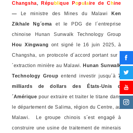
Changsha
,
Ré
pu
bli
que
P
o
p
u
l
a
ire de C
h
ine
—
Le ministre des Mines du Malawi
Ken
Zikhale Ng´oma
et le PDG de l´entreprise
chinoise Hunan Sunwalk Technology Group
Hou Xingwang
ont signé le 16 juin 2025, à
Changsha, un protocole d´accord portant sur l
´extraction minière au Malawi.
Hunan Sunwalk
Technology Group
entend investir jusqu´à
7
milliards de dollars
des États-Unis d
´Amérique
pour extraire et traiter le titane dans
le département de Salima, région du Centre, au
Malawi. Le groupe chinois s´est engagé à
construire une usine de traitement de minerais