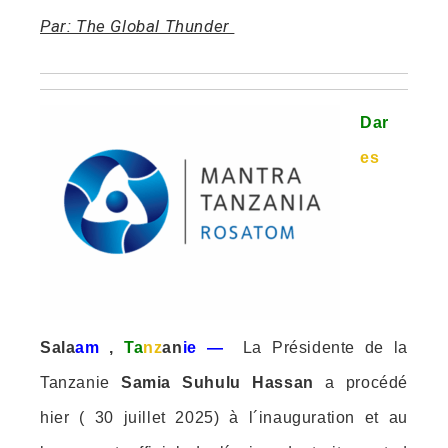
Par: The Global Thunder
ebook
ter
Dar
edIn
es
erest
mbleupon
l
Sala
am
,
Ta
nz
an
ie
—
La Présidente de la
Tanzanie
Samia Suhulu Hassan
a procédé
hier ( 30 juillet 2025) à l´inauguration et au