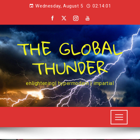
Wednesday, August 5
02:14:02
THE GLOBAL
THUNDER
enlightening| hypermodern | impartial