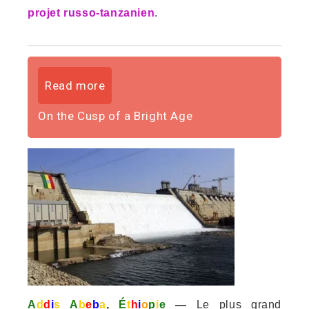
projet russo-tanzanien
.
Read more
On the Cusp of a Bright Age
A
d
d
i
s
A
b
e
b
a
,
É
t
h
i
o
p
i
e
—
Le plus grand