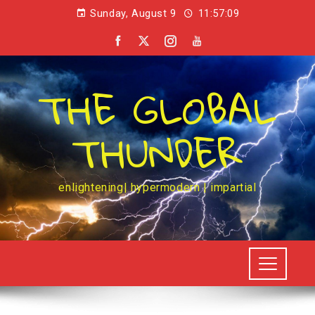
Sunday, August 9
11:57:09
THE GLOBAL
THUNDER
enlightening| hypermodern | impartial