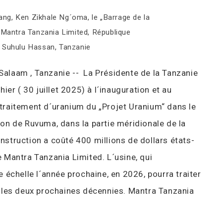
ang
,
Ken Zikhale Ng´oma
,
le „Barrage de la
,
Mantra Tanzania Limited
,
République
 Suhulu Hassan
,
Tanzanie
Salaam , Tanzanie -- La Présidente de la Tanzanie
er ( 30 juillet 2025) à l´inauguration et au
 traitement d´uranium du „Projet Uranium“ dans le
n de Ruvuma, dans la partie méridionale de la
onstruction a coûté 400 millions de dollars états-
e Mantra Tanzania Limited. L´usine, qui
échelle l´année prochaine, en 2026, pourra traiter
les deux prochaines décennies. Mantra Tanzania