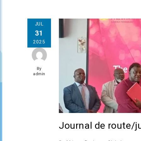
JUL
31
2025
By
admin
Journal de route/ju