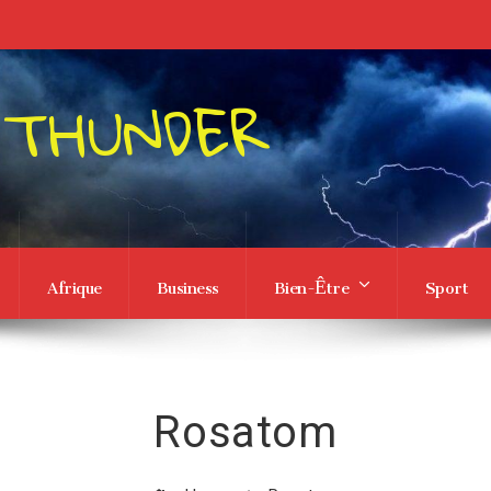
 THUNDER
Afrique
Business
Bien-Être
Sport
Rosatom