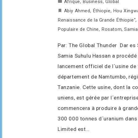
Afrique
,
Business
,
Global
Abiy Ahmed
,
Éthiopie
,
Hou Xingw
Renaissance de la Grande Éthiopie“
Populaire de Chine
,
Rosatom
,
Samia
Par: The Global Thunder Dar es 
Samia Suhulu Hassan a procédé hi
lancement officiel de l´usine de
département de Namtumbo, régio
Tanzanie. Cette usine, dont la c
uniens, est gérée par l´entrepris
commencera à produire à grande 
300 000 tonnes d´uranium dans 
Limited est…