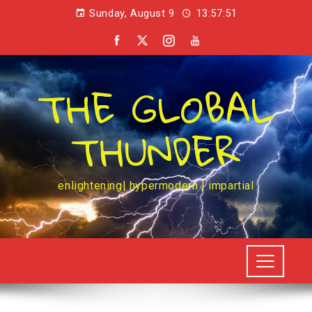
Sunday, August 9
13:57:52
THE GLOBAL
THUNDER
enlightening| hypermodern | impartial