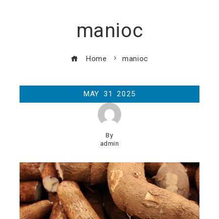
manioc
Home
manioc
MAY
31
2025
By
admin