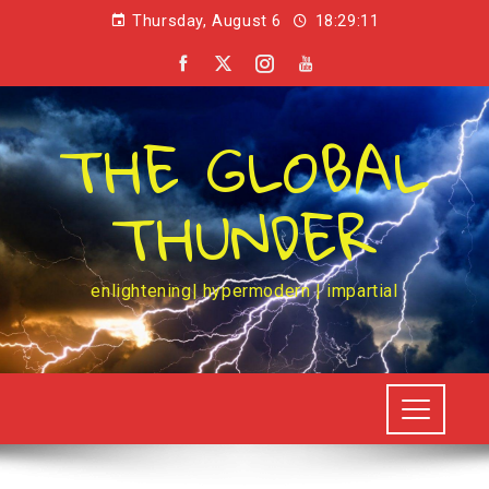
Thursday, August 6
18:29:11
THE GLOBAL
THUNDER
enlightening| hypermodern | impartial